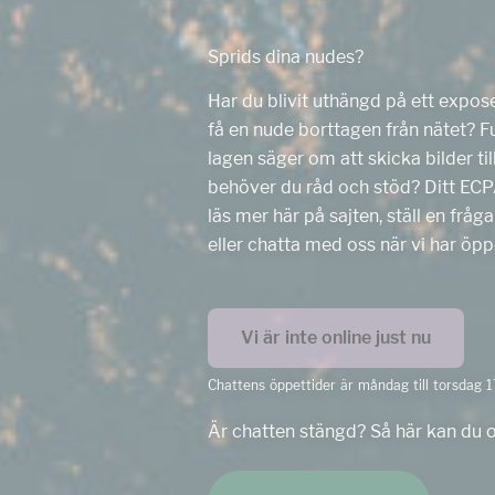
Sprids dina nudes?
Har du blivit uthängd på ett expos
få en nude borttagen från nätet? 
lagen säger om att skicka bilder ti
behöver du råd och stöd? Ditt ECP
läs mer här på sajten, ställ en frå
eller chatta med oss när vi har öpp
Vi är inte online just nu
Chattens öppettider är måndag till torsdag 1
Är chatten stängd? Så här kan du 