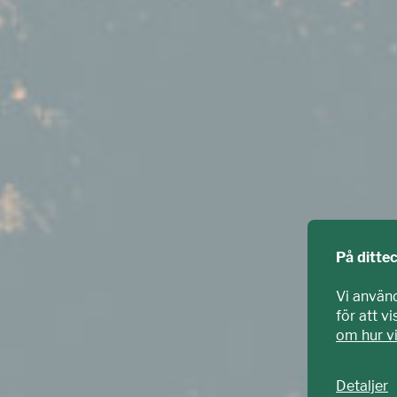
På ditte
Vi använ
för att v
om hur v
Detaljer