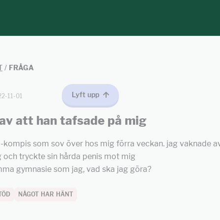
T
/
FRÅGA
Lyft upp
22-11-01
av att han tafsade på mig
ll-kompis som sov över hos mig förra veckan. jag vaknade av
 och tryckte sin hårda penis mot mig
mma gymnasie som jag, vad ska jag göra?
TÖD
NÅGOT HAR HÄNT