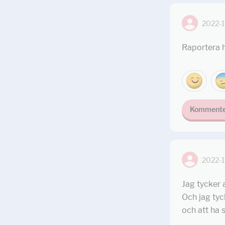
2022-1
Raportera ha
Kommente
2022-1
Jag tycker a
Och jag tyck
och att ha 