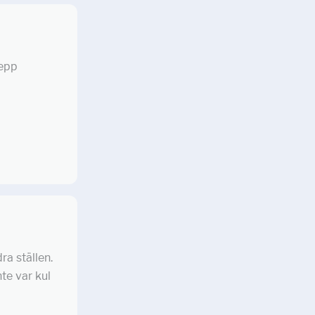
repp
ra ställen.
nte var kul