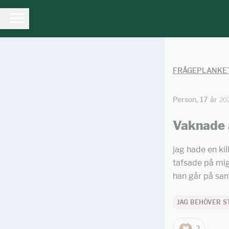
FRÅGEPLANKE
Person, 17 år
20
Vaknade 
jag hade en ki
tafsade på mig
han går på sa
JAG BEHÖVER S
2