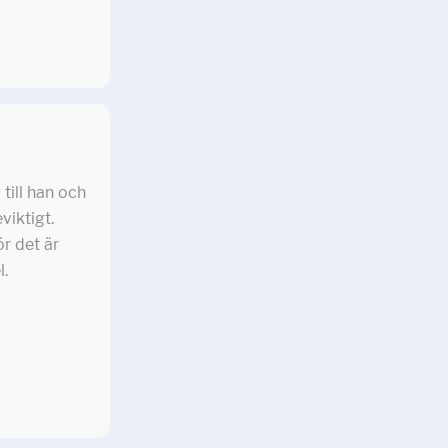
till han och
viktigt.
r det är
l.