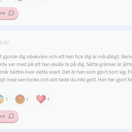
ra
1-07
t gjorde dig obekväm och att han fick dig är må dåligt. Skriv 
inte var med på att han skulle ta på dig. Sätta gränser är jätte
år bättre över detta snart. Det är han som gjort bort sig. Fö
tigt med samtycke och det hade du inte gett. Han har gjort fe
3
2
4
ra