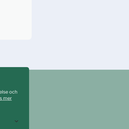
else och
s mer