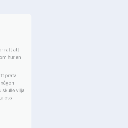
r rätt att
 om hur en
tt prata
r någon
skulle vilja
ga oss