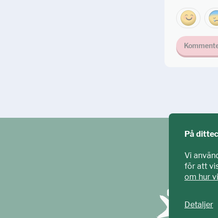
Kommente
På ditte
Vi använ
för att v
om hur v
Detaljer