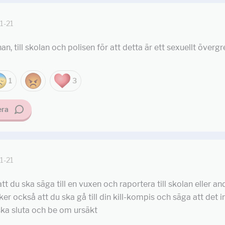
1-21
n, till skolan och polisen för att detta är ett sexuellt överg
1
3
ra
1-21
tt du ska säga till en vuxen och raportera till skolan eller and
er också att du ska gå till din kill-kompis och säga att det i
ska sluta och be om ursäkt