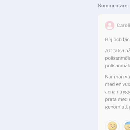
Kommentar
er
Carol
Hej och tac
Att tafsa p
polisanmäla
polisanmäla
När man va
med en vuxe
annan trygg
prata med e
genom att 