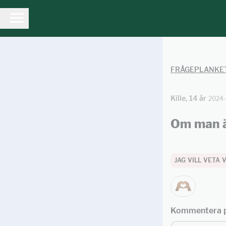
FRÅGEPLANKE
Kille, 14 år
2024-
Om man är
JAG VILL VETA
Kommentera p