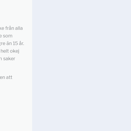
ke från alla
ge som
e än 15 år.
 helt okej
om saker
en att