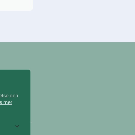
else och
s mer
CPAT Sverige –