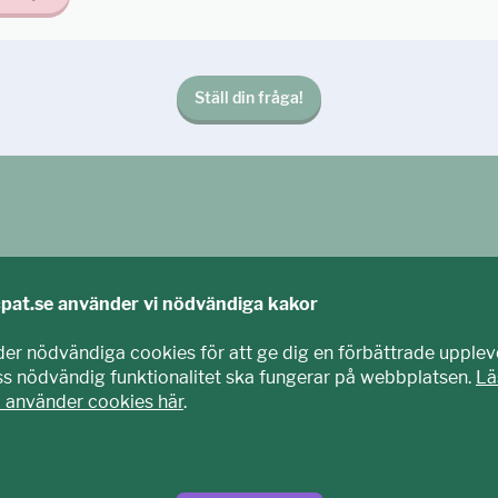
Ställ din fråga!
cpat.se använder vi nödvändiga kakor
der nödvändiga cookies för att ge dig en förbättrade upplev
iss nödvändig funktionalitet ska fungerar på webbplatsen.
Lä
i använder cookies här
.
agits fram tillsammans med barn och unga. Vi är en del av E
nisation som arbetar mot sexuell exploatering av barn.