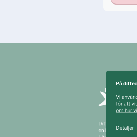
På ditte
Vi använ
för att v
om hur v
Ditt ECPAT har t
Detaljer
en barnrättsorga