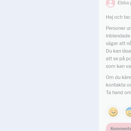
Ebba 
Hej och tac
Personer und
inblandade 
säger att n
Du kan läs
att se på p
som kan var
Om du känne
kontakta oss
Ta hand om
Kommente