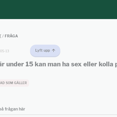
T
/
FRÅGA
Lyft upp
05-13
 under 15 kan man ha sex eller kolla 
 VAD SOM GÄLLER
å frågan här