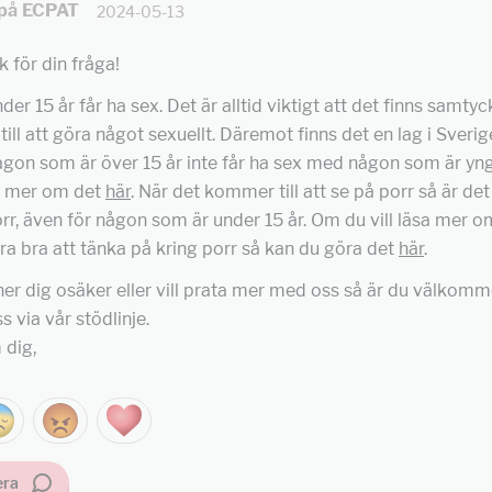
på ECPAT
2024-05-13
k för din fråga!
er 15 år får ha sex. Det är alltid viktigt att det finns samtyc
till att göra något sexuellt. Däremot finns det en lag i Sveri
ågon som är över 15 år inte får ha sex med någon som är yngr
a mer om det
här
. När det kommer till att se på porr så är det
orr, även för någon som är under 15 år. Om du vill läsa mer 
a bra att tänka på kring porr så kan du göra det
här
.
r dig osäker eller vill prata mer med oss så är du välkomm
 via vår stödlinje.
 dig,
ra