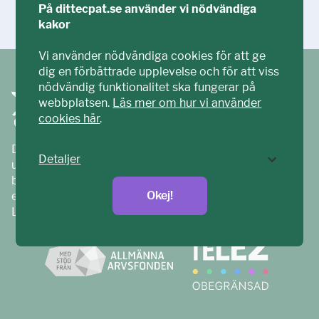
På dittecpat.se använder vi nödvändiga
Ställ din fråga!
kakor
Vi använder nödvändiga cookies för att ge
dig en förbättrade upplevelse och för att viss
nödvändig funktionalitet ska fungerar på
webbplatsen.
Läs mer om hur vi använder
cookies här
.
Ditt ECPAT har tagits fram tillsammans med barn och
Detaljer
unga. Vi är en del av ECPAT Sverige – en
barnrättsorganisation som arbetar mot sexuell
Okej!
exploatering av barn.
Läs mer på
ecpat.se