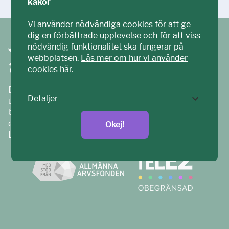
kakor
Vi använder nödvändiga cookies för att ge
dig en förbättrade upplevelse och för att viss
nödvändig funktionalitet ska fungerar på
webbplatsen.
Läs mer om hur vi använder
cookies här
.
Ditt ECPAT har tagits fram tillsammans med barn och
Detaljer
unga. Vi är en del av ECPAT Sverige – en
barnrättsorganisation som arbetar mot sexuell
exploatering av barn.
Okej!
Läs mer på
ecpat.se