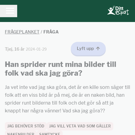
FRÅGEPLANKET
/
FRÅGA
Lyft upp
Tjej, 16 år
2024-01-29
Han sprider runt mina bilder till
folk vad ska jag göra?
Ja vet inte vad jag ska göra, det är en kille som säger till
folk att en viss bild är på mej, de är en naken bild, han
sprider runt bilderna till folk och det gör så att ja
knappt har några vänner! Vad ska jag göra??
JAG BEHÖVER STÖD
JAG VILL VETA VAD SOM GÄLLER
NAKENBILDER
SAMTYCKE