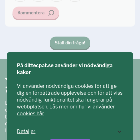
Kommentera
Ställ din fråga!
På dittecpat.se använder vi nödvändiga
kakor
Vi använder nödvändiga cookies för att ge
dig en förbättrade upplevelse och för att viss
nödvändig funktionalitet ska fungerar på
Ditt ECPAT har tagits fram tillsammans med barn och
webbplatsen.
Läs mer om hur vi använder
unga. Vi är en del av ECPAT Sverige – en
cookies här
.
barnrättsorganisation som arbetar mot sexuell
exploatering av barn.
Läs mer på
ecpat.se
Detaljer