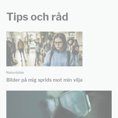
Tips och råd
Nakenbilder
Bilder på mig sprids mot min vilja