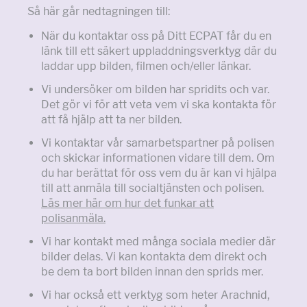
Så här går nedtagningen till:
När du kontaktar oss på Ditt ECPAT får du en
länk till ett säkert uppladdningsverktyg där du
laddar upp bilden, filmen och/eller länkar.
Vi undersöker om bilden har spridits och var.
Det gör vi för att veta vem vi ska kontakta för
att få hjälp att ta ner bilden.
Vi kontaktar vår samarbetspartner på polisen
och skickar informationen vidare till dem. Om
du har berättat för oss vem du är kan vi hjälpa
till att anmäla till socialtjänsten och polisen.
Läs mer här om hur det funkar att
polisanmäla.
Vi har kontakt med många sociala medier där
bilder delas. Vi kan kontakta dem direkt och
be dem ta bort bilden innan den sprids mer.
Vi har också ett verktyg som heter Arachnid,