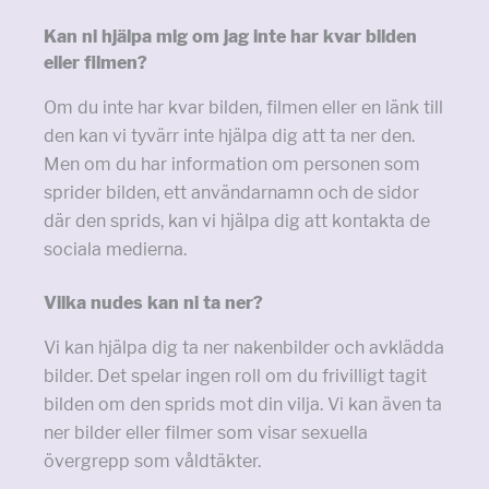
Kan ni hjälpa mig om jag inte har kvar bilden
eller filmen?
Om du inte har kvar bilden, filmen eller en länk till
den kan vi tyvärr inte hjälpa dig att ta ner den.
Men om du har information om personen som
sprider bilden, ett användarnamn och de sidor
där den sprids, kan vi hjälpa dig att kontakta de
sociala medierna.
Vilka nudes kan ni ta ner?
Vi kan hjälpa dig ta ner nakenbilder och avklädda
bilder. Det spelar ingen roll om du frivilligt tagit
bilden om den sprids mot din vilja. Vi kan även ta
ner bilder eller filmer som visar sexuella
övergrepp som våldtäkter.