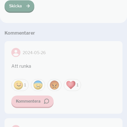
Skicka
Kommentar
er
2024-05-26
Att runka
1
1
Kommentera