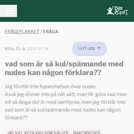
FRÅGEPLANKET
/
FRÅGA
Lyft upp
Kille, 15 år
2024-05-14
vad som är så kul/spännande med
nudes kan någon förklara??
Jag förstår inte hypen/hetsen över nudes
Asså jag dömer inte på nåt sätt, man får göra vad man
vill så länge det är med samtycke, men jag förstår inte
vad som är så kul/spännande med nudes kan någon
förklara??
JAG VILL VETA VAD SOM GÄLLER
NAKENBILDER