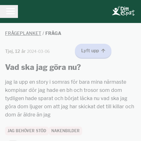
FRÅGEPLANKET
/
FRÅGA
Lyft upp
Tjej, 12 år
2024-03-06
Vad ska jag göra nu?
jag la upp en story i somras för bara mina närmaste
kompisar dör jag hade en bh och trosor som dom
tydligen hade sparat och börjat läcka nu vad ska jag
göra dom ljuger om att jag har skickat det till killar och
dom är äldre än jag
JAG BEHÖVER STÖD
NAKENBILDER