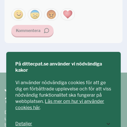
Kommentera
Ställ din fråga!
På dittecpat.se använder vi nödvändiga
kakor
Vi använder nödvändiga cookies för att ge
dig en förbättrade upplevelse och för att viss
nödvändig funktionalitet ska fungerar på
webbplatsen.
Läs mer om hur vi använder
cookies här
.
Ditt ECPAT har tagits fram tillsammans med barn och
unga. Vi är en del av ECPAT Sverige – en
Detaljer
barnrättsorganisation som arbetar mot sexuell