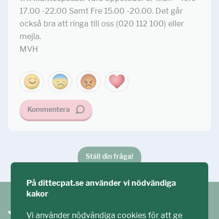
17.00 -22.00 Samt Fre 15.00 -20.00. Det går
också bra att ringa till oss (020 112 100) eller
mejla.
MVH
Kommentera
Ställ din fråga!
På dittecpat.se använder vi nödvändiga
kakor
Vi använder nödvändiga cookies för att ge