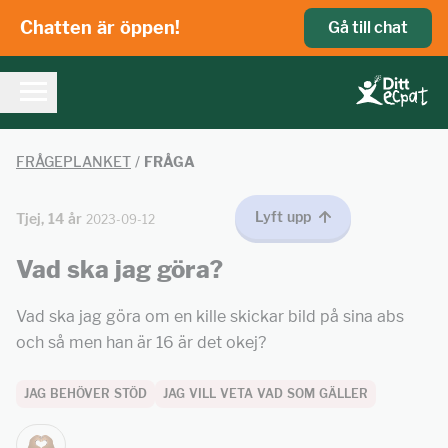
Chatten är öppen!
Gå till chat
FRÅGEPLANKET
/
FRÅGA
Lyft upp
Tjej, 14 år
2023-09-12
Vad ska jag göra?
Vad ska jag göra om en kille skickar bild på sina abs
och så men han är 16 är det okej?
JAG BEHÖVER STÖD
JAG VILL VETA VAD SOM GÄLLER