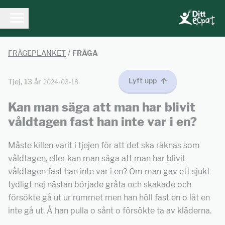
FRÅGEPLANKET
/
FRÅGA
Lyft upp
Tjej, 13 år
2024-03-18
Kan man säga att man har blivit
våldtagen fast han inte var i en?
Måste killen varit i tjejen för att det ska räknas som
våldtagen, eller kan man säga att man har blivit
våldtagen fast han inte var i en? Om man gav ett sjukt
tydligt nej nästan började gråta och skakade och
försökte gå ut ur rummet men han höll fast en o lät en
inte gå ut. Å han pulla o sånt o försökte ta av kläderna.