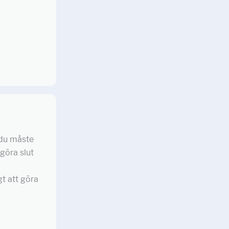
 du måste
 göra slut
gt att göra