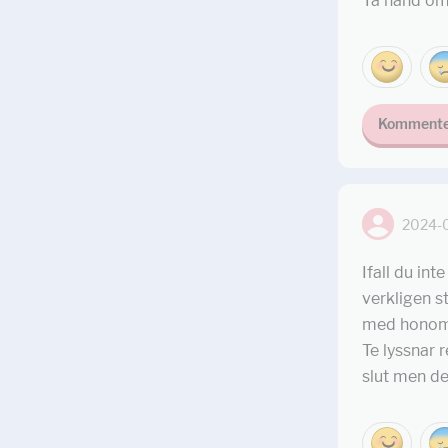
Ta hand om
Kommente
2024-
Ifall du in
verkligen st
med honom ä
Te lyssnar 
slut men de