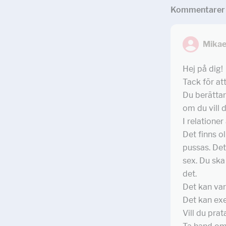
Kommentar
er
Mikae
Hej på dig!
Tack för att
Du berättar 
om du vill d
I relatione
Det finns o
pussas. Det
sex. Du ska 
det.
Det kan var
Det kan exe
Vill du pra