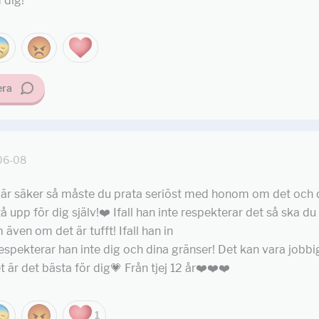
 dig!
ra
06-08
te är säker så måste du prata seriöst med honom om det och
å upp för dig själv!❤️ Ifall han inte respekterar det så ska du
ven om det är tufft! Ifall han in
respekterar han inte dig och dina gränser! Det kan vara jobbi
t är det bästa för dig💗 Från tjej 12 år❤️❤️❤️
1