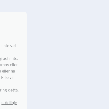
u inte vet
.
 och inte.
ramas eller
 eller ha
ille vill
ing detta.
r
stödlinje
.