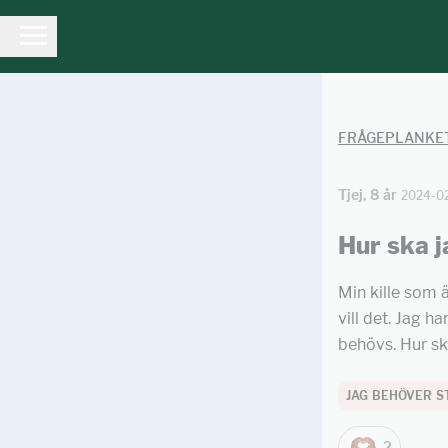
FRÅGEPLANKE
Tjej, 8 år
2024-0
Hur ska j
Min kille som ä
vill det. Jag 
behövs. Hur ska
JAG BEHÖVER S
2