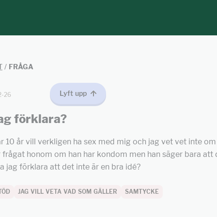
T
/
FRÅGA
Lyft upp
2-26
ag förklara?
r 10 år vill verkligen ha sex med mig och jag vet vet inte om
har frågat honom om han har kondom men han säger bara att d
 jag förklara att det inte är en bra idé?
TÖD
JAG VILL VETA VAD SOM GÄLLER
SAMTYCKE