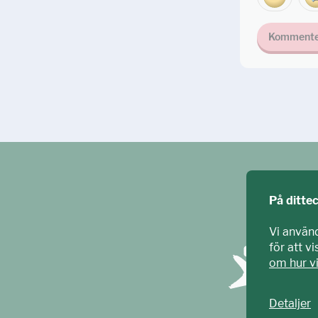
Kommente
På ditte
Vi använ
för att v
om hur v
Detaljer