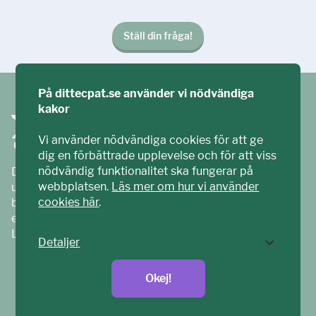
Ställ din fråga!
På dittecpat.se använder vi nödvändiga
kakor
Vi använder nödvändiga cookies för att ge
dig en förbättrade upplevelse och för att viss
nödvändig funktionalitet ska fungerar på
Ditt ECPAT har tagits fram tillsammans med barn och
webbplatsen.
Läs mer om hur vi använder
unga. Vi är en del av ECPAT Sverige – en
cookies här
.
barnrättsorganisation som arbetar mot sexuell
exploatering av barn.
Läs mer på
ecpat.se
Detaljer
Okej!