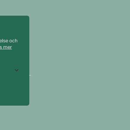
else och
s mer
CPAT Sverige –