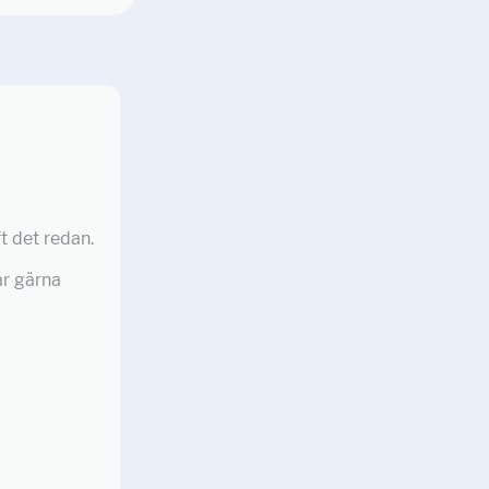
t det redan.
år gärna