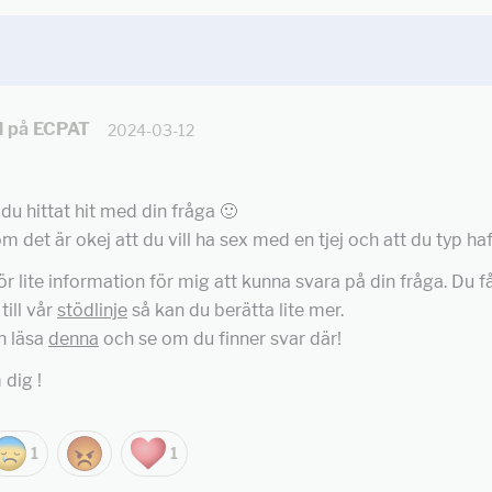
ll på ECPAT
2024-03-12
 du hittat hit med din fråga 🙂
m det är okej att du vill ha sex med en tjej och att du typ haf
för lite information för mig att kunna svara på din fråga. Du f
till vår
stödlinje
så kan du berätta lite mer.
n läsa
denna
och se om du finner svar där!
dig !
1
1