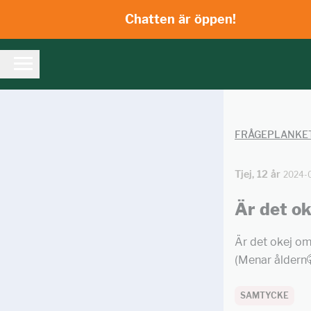
Chatten är öppen!
FRÅGEPLANKE
Tjej, 12 år
2024-
Är det ok
Är det okej om 
(Menar åldern🤫
SAMTYCKE