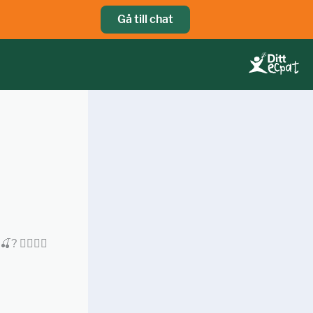
Gå till chat
? 👌🏼👌🏼