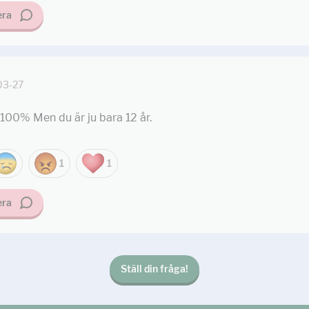
ra
03-27
 100% Men du är ju bara 12 år.
1
1
ra
Ställ din fråga!