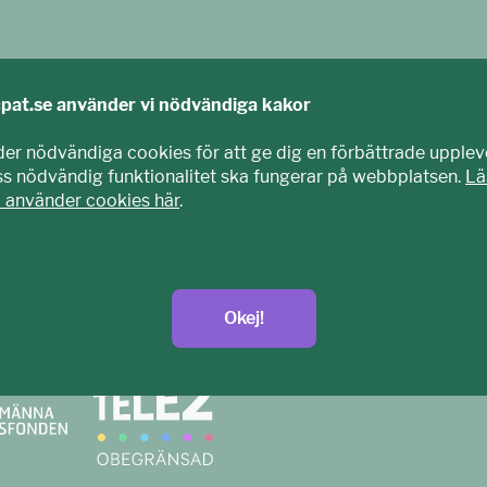
cpat.se använder vi nödvändiga kakor
der nödvändiga cookies för att ge dig en förbättrade upplev
iss nödvändig funktionalitet ska fungerar på webbplatsen.
Lä
i använder cookies här
.
agits fram tillsammans med barn och unga. Vi är en del av E
nisation som arbetar mot sexuell exploatering av barn.
Okej!
t.se