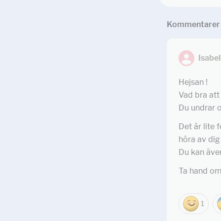
Kommentar
er
Isabe
Hejsan !
Vad bra att
Du undrar o
Det är lite 
höra av dig 
Du kan äve
Ta hand om 
1