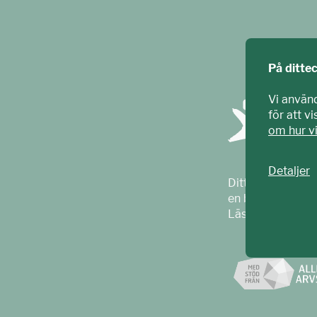
På ditte
Vi använ
för att v
om hur v
Detaljer
Ditt ECPAT har t
en barnrättsorga
Läs mer på
ecpa