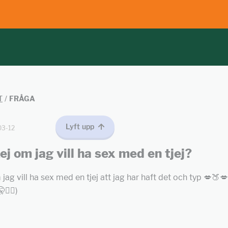
T
/
FRÅGA
Lyft upp
03-12
ej om jag vill ha sex med en tjej?
jag vill ha sex med en tjej att jag har haft det och typ 💋🍑💋🍒
🧏‍♀️)