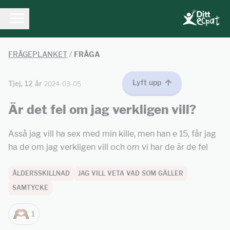
FRÅGEPLANKET
/
FRÅGA
Lyft upp
Tjej, 12 år
2024-03-05
Är det fel om jag verkligen vill?
Asså jag vill ha sex med min kille, men han e 15, får jag
ha de om jag verkligen vill och om vi har de är de fel
ÅLDERSSKILLNAD
JAG VILL VETA VAD SOM GÄLLER
SAMTYCKE
1