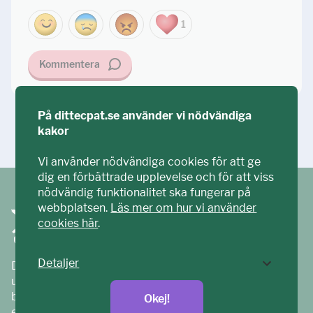
1
Kommentera
På dittecpat.se använder vi nödvändiga
kakor
Ställ din fråga!
Vi använder nödvändiga cookies för att ge
dig en förbättrade upplevelse och för att viss
nödvändig funktionalitet ska fungerar på
webbplatsen.
Läs mer om hur vi använder
cookies här
.
Detaljer
Ditt ECPAT har tagits fram tillsammans med barn och
unga. Vi är en del av ECPAT Sverige – en
barnrättsorganisation som arbetar mot sexuell
Okej!
exploatering av barn.