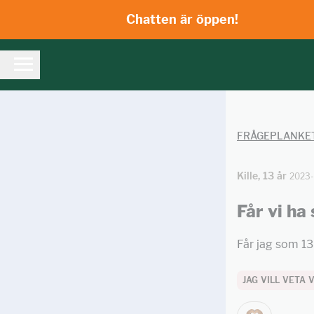
Chatten är öppen!
FRÅGEPLANKE
Kille, 13 år
2023-
Får vi ha
Får jag som 13
JAG VILL VETA