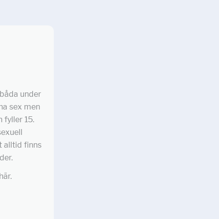
 båda under
t ha sex men
fyller 15.
sexuell
alltid finns
der.
här.