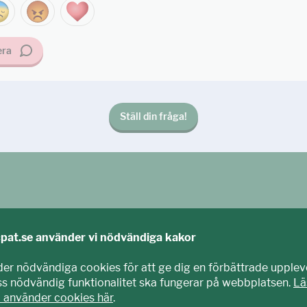
ra
Ställ din fråga!
cpat.se använder vi nödvändiga kakor
der nödvändiga cookies för att ge dig en förbättrade upplev
iss nödvändig funktionalitet ska fungerar på webbplatsen.
Lä
i använder cookies här
.