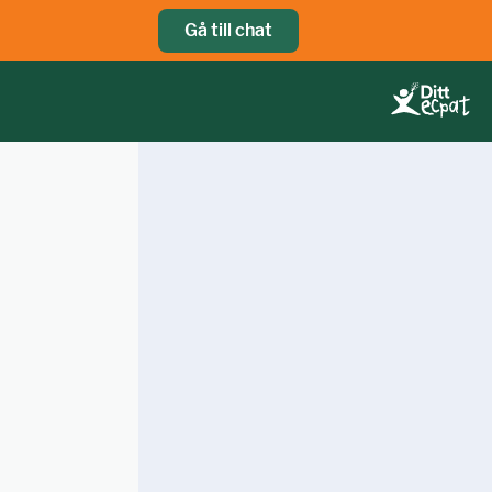
Gå till chat