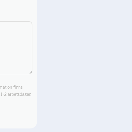
rmation finns
m 1-2 arbetsdagar.