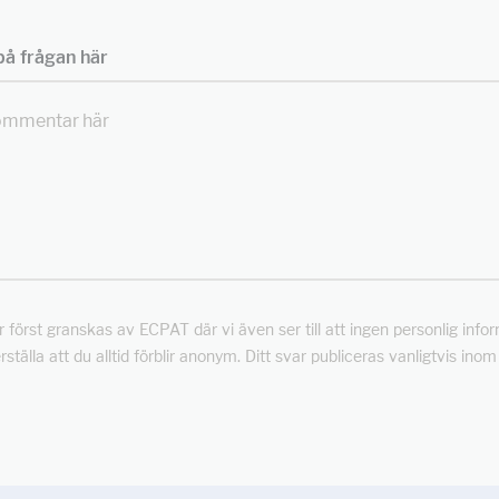
å frågan här
först granskas av ECPAT där vi även ser till att ingen personlig info
rställa att du alltid förblir anonym. Ditt svar publiceras vanligtvis ino