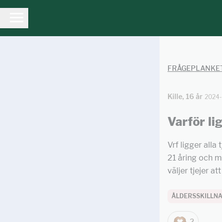
FRÅGEPLANKE
Kille, 16 år
2024
Varför li
Vrf ligger all
21 åring och m
väljer tjejer at
ÅLDERSSKILLN
2