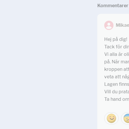
Kommentar
er
Mikae
Hej på dig!
Tack för din
Vi alla är o
på. När man
kroppen att 
veta att nå
Lagen finns
Vill du pra
Ta hand om