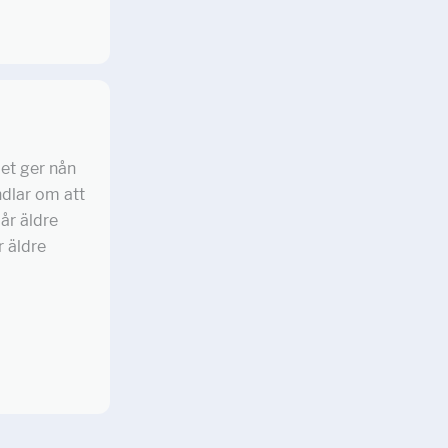
det ger nån
ndlar om att
år äldre
r äldre