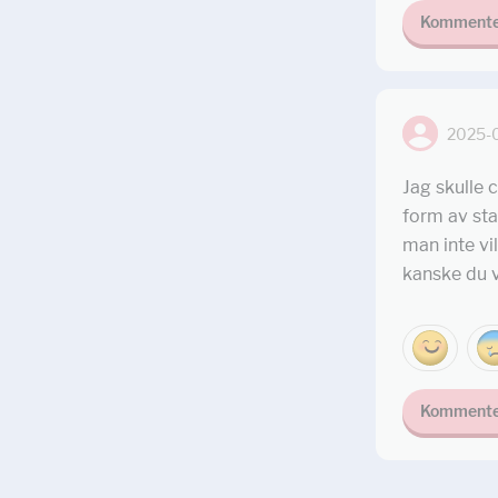
Kommente
2025-
Jag skulle c
form av sta
man inte vi
kanske du v
Kommente