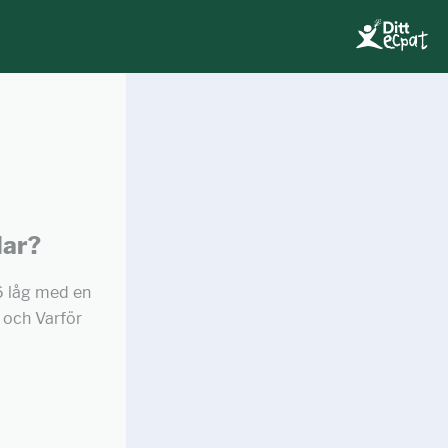
lar?
16 låg med en
 och Varför