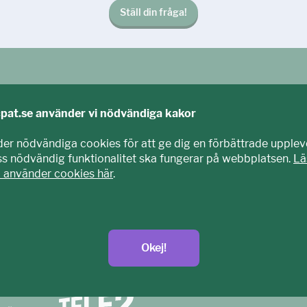
Ställ din fråga!
cpat.se använder vi nödvändiga kakor
der nödvändiga cookies för att ge dig en förbättrade upplev
iss nödvändig funktionalitet ska fungerar på webbplatsen.
Lä
i använder cookies här
.
agits fram tillsammans med barn och unga. Vi är en del av E
nisation som arbetar mot sexuell exploatering av barn.
Okej!
t.se