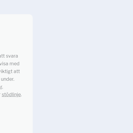
att svara
r visa med
iktigt att
 under.
r
.
r
stödlinje
.