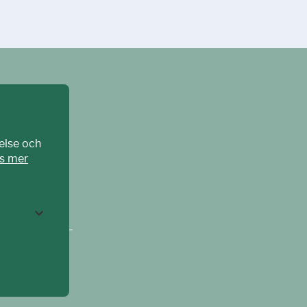
else och
s mer
CPAT Sverige –