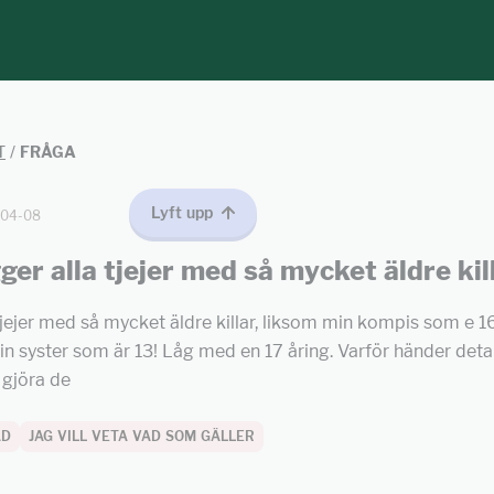
T
/
FRÅGA
Lyft upp
-04-08
gger alla tjejer med så mycket äldre kil
a tjejer med så mycket äldre killar, liksom min kompis som e 
in syster som är 13! Låg med en 17 åring. Varför händer deta
t gjöra de
AD
JAG VILL VETA VAD SOM GÄLLER