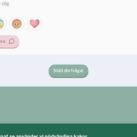
 dig
ra
Ställ din fråga!
cpat.se använder vi nödvändiga kakor