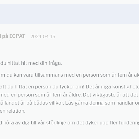
ll på ECPAT
2024-04-15
 du hittat hit med din fråga.
om du kan vara tillsammans med en person som är fem år äl
 att du hittat en person du tycker om! Det är inga konstigheter
 med en person som är fem år äldre. Det viktigaste är att det
hållandet är på bådas villkor. Läs gärna
denna
som handlar 
en relation.
d höra av dig till vår
stödlinje
om det dyker upp fler fundering