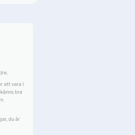
dre.
 att vara i
 känns bra
om
ar, du är