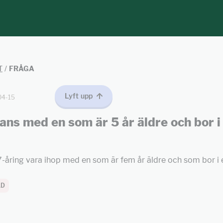
T
/
FRÅGA
Lyft upp
04-15
ns med en som är 5 år äldre och bor i
-åring vara ihop med en som är fem år äldre och som bor i 
AD