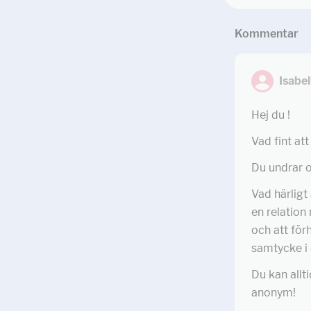
Kommentar
Isabe
Hej du !
Vad fint att
Du undrar 
Vad härligt
en relation
och att för
samtycke i 
Du kan allti
anonym!