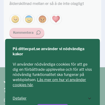
ålderskillnad mellan er så ä de inte olagligt
Kommentera
På dittecpat.se använder vi nödvändiga
kakor
Ställ din fråga!
Vi använder nödvändiga cookies för att ge
dig en förbättrade upplevelse och för att viss
nödvändig funktionalitet ska fungerar på
webbplatsen.
Läs mer om hur vi använder
cookies här
.
Detaljer
Ditt ECPAT har tagits fram tillsammans med barn och