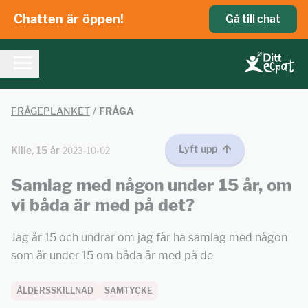
Chatten är öppen!
Gå till chat
FRÅGEPLANKET
/
FRÅGA
Lyft upp
Kille, 15 år
2023-10-02
Samlag med någon under 15 år, om
vi båda är med på det?
Jag är 15 och undrar om jag får ha samlag med någon
som är under 15 om båda är med på de
ÅLDERSSKILLNAD
SAMTYCKE