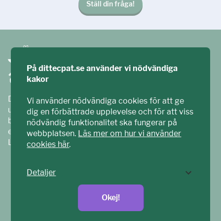
Ställ din fråga!
På dittecpat.se använder vi nödvändiga
kakor
Ditt ECPAT har tagits fram tillsammans med barn och
Vi använder nödvändiga cookies för att ge
unga. Vi är en del av ECPAT Sverige – en
dig en förbättrade upplevelse och för att viss
barnrättsorganisation som arbetar mot sexuell
nödvändig funktionalitet ska fungerar på
exploatering av barn.
webbplatsen.
Läs mer om hur vi använder
Läs mer på
ecpat.se
cookies här
.
Detaljer
Okej!