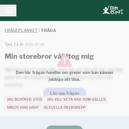
FRÅGEPLANKET
/
FRÅGA
Tjej, 13 år
2025-07-01
Min storebror våldtog mig
Min Storebror valde tåg men jag var elva år hur ska jag
Den här frågan handlar om grejer som kan kännas
göra för att kunna berätta vad polisen och för min
jobbiga att läsa.
mamma
Lås upp frågan
JAG BEHÖVER STÖD
JAG VILL VETA VAD SOM GÄLLER
NÅGOT HAR HÄNT
SEXUELLA ÖVERGREPP