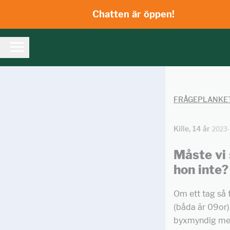
Chatten är öppen!
FRÅGEPLANKE
Kille, 14 år
2023
Måste vi
hon inte?
Om ett tag så 
(båda är 09or)
byxmyndig men