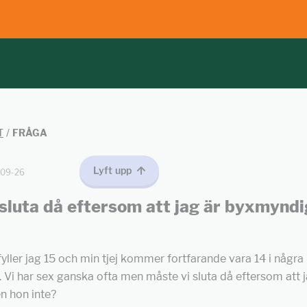
T
/
FRÅGA
Lyft upp
-09-26
 sluta då eftersom att jag är byxmynd
fyller jag 15 och min tjej kommer fortfarande vara 14 i någr
. Vi har sex ganska ofta men måste vi sluta då eftersom att j
 hon inte?