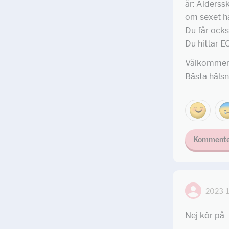
är: Ålderss
om sexet har
Du får också
Du hittar EC
Välkommen a
Bästa hälsn
Kommente
2023-
Nej kör på