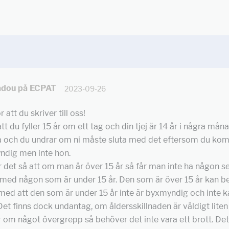
dou på ECPAT
2023-09-26
r att du skriver till oss!
tt du fyller 15 år om ett tag och din tjej är 14 år i några månade
ta och du undrar om ni måste sluta med det eftersom du ko
ndig men inte hon.
är det så att om man är över 15 år så får man inte ha någon s
 med någon som är under 15 år. Den som är över 15 år kan b
 med att den som är under 15 år inte är byxmyndig och inte k
et finns dock undantag, om åldersskillnaden är väldigt liten
r om något övergrepp så behöver det inte vara ett brott. D