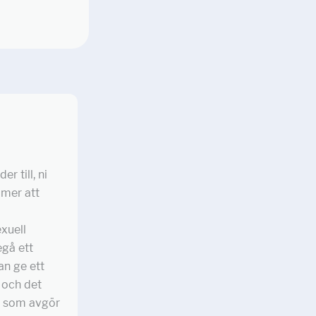
r till, ni
mmer att
exuell
egå ett
an ge ett
 och det
et som avgör