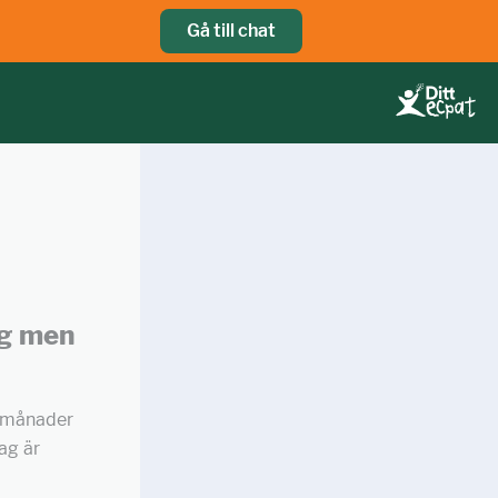
Gå till chat
ig men
a månader
ag är