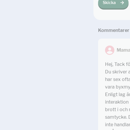
Skicka
Kommentar
er
Mama
Hej, Tack fö
Du skriver a
har sex of
vara byxmy
Enligt lag 
interaktion
brott i och
samtycke. D
inte handla