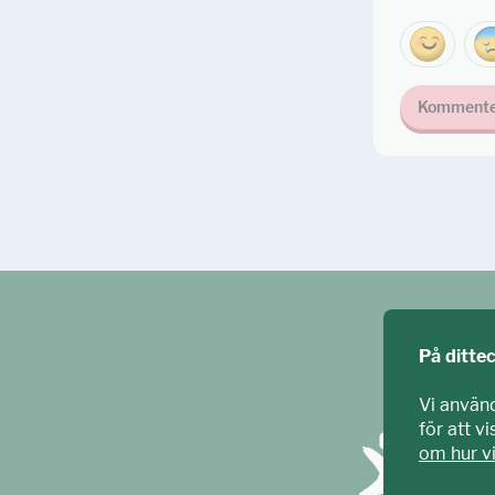
Kommente
På ditte
Vi använ
för att v
om hur v