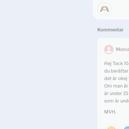
Kommentar
Mama
Hej Tack för
du berättar 
det är okej 
Om man är ö
är under 15
som är unde
MVH.