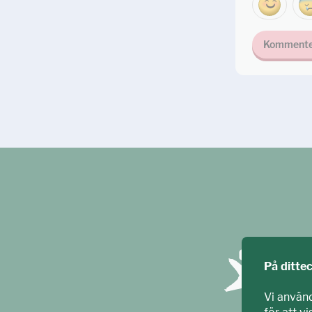
Kommente
På ditte
Vi använ