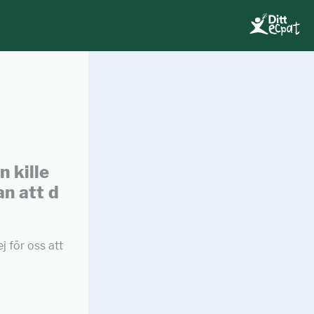
n kille
an att d
j för oss att