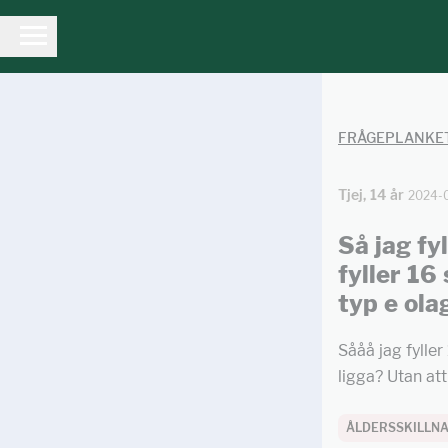
FRÅGEPLANKE
Tjej, 14 år
2024-
Så jag fy
fyller 16
typ e ola
Sååå jag fyller
ligga? Utan att
ÅLDERSSKILLN