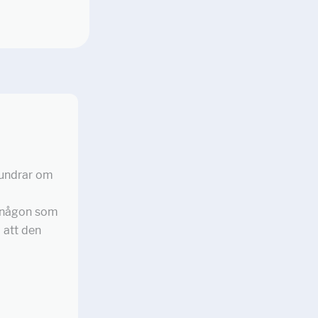
u undrar om
d någon som
 att den