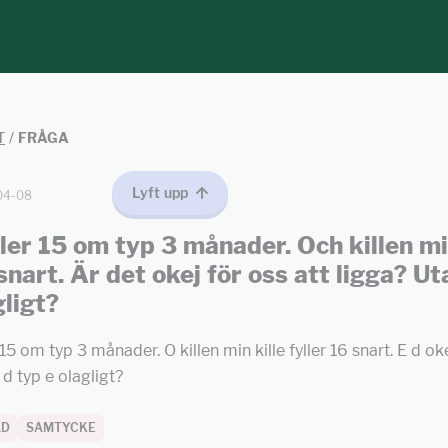
T
/
FRÅGA
Lyft upp
04-08
ller 15 om typ 3 månader. Och killen mi
 snart. Är det okej för oss att ligga? Ut
gligt?
 15 om typ 3 månader. O killen min kille fyller 16 snart. E d oke
 d typ e olagligt?
AD
SAMTYCKE