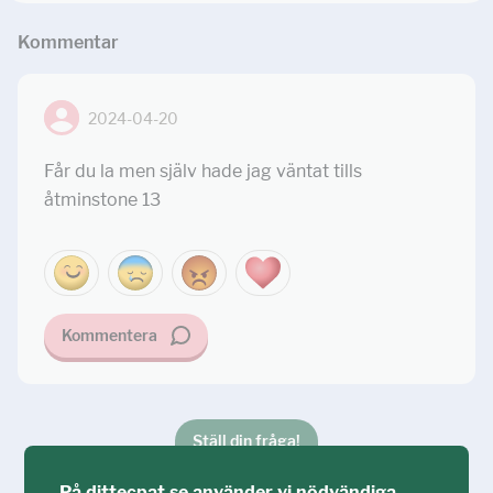
Kommentar
2024-04-20
Får du la men själv hade jag väntat tills
åtminstone 13
Kommentera
Ställ din fråga!
På dittecpat.se använder vi nödvändiga