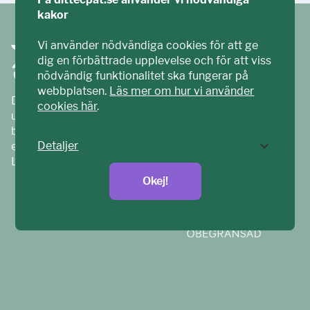
kakor
Vi använder nödvändiga cookies för att ge
dig en förbättrade upplevelse och för att viss
nödvändig funktionalitet ska fungerar på
webbplatsen.
Läs mer om hur vi använder
Ditt ECPAT har tagits fram tillsammans med barn och
cookies här
.
unga. Vi är en del av ECPAT Sverige – en
barnrättsorganisation som arbetar mot sexuell
Detaljer
exploatering av barn.
Läs mer på
ecpat.se
Okej!