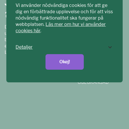
Vi använder nödvändiga cookies för att ge
dig en förbättrade upplevelse och för att viss
nödvändig funktionalitet ska fungerar på
webbplatsen.
Läs mer om hur vi använder
Ditt ECPAT har tagits fram tillsammans med barn och
cookies här
.
unga. Vi är en del av ECPAT Sverige – en
barnrättsorganisation som arbetar mot sexuell
exploatering av barn.
Detaljer
Läs mer på
ecpat.se
Okej!