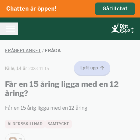
Chatten är öppen!
Gå till chat
FRÅGEPLANKET
/
FRÅGA
Lyft upp
Kille, 14 år
2023-11-15
Får en 15 åring ligga med en 12
åring?
Får en 15 årig ligga med en 12 åring
ÅLDERSSKILLNAD
SAMTYCKE
3