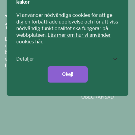
kakor
Vi använder nödvändiga cookies för att ge
dig en förbättrade upplevelse och för att viss
nödvändig funktionalitet ska fungerar på
webbplatsen.
Läs mer om hur vi använder
Ditt ECPAT har tagits fram tillsammans med barn och
cookies här
.
unga. Vi är en del av ECPAT Sverige – en
barnrättsorganisation som arbetar mot sexuell
exploatering av barn.
Detaljer
Läs mer på
ecpat.se
Okej!