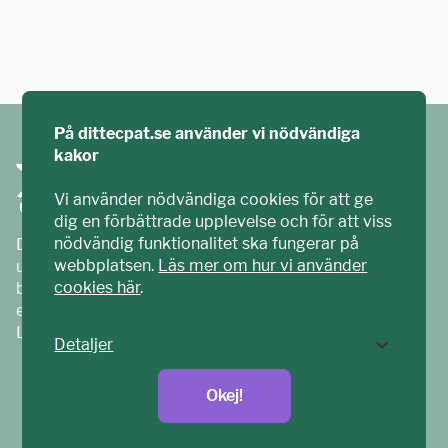
På dittecpat.se använder vi nödvändiga
kakor
Vi använder nödvändiga cookies för att ge
dig en förbättrade upplevelse och för att viss
nödvändig funktionalitet ska fungerar på
Ditt ECPAT har tagits fram tillsammans med barn och
webbplatsen.
Läs mer om hur vi använder
unga. Vi är en del av ECPAT Sverige – en
cookies här
.
barnrättsorganisation som arbetar mot sexuell
exploatering av barn.
Läs mer på
ecpat.se
Detaljer
Okej!