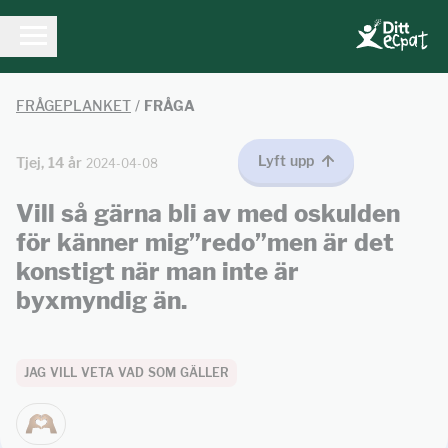
FRÅGEPLANKET
/
FRÅGA
Lyft upp
Tjej, 14 år
2024-04-08
Vill så gärna bli av med oskulden
för känner mig”redo”men är det
konstigt när man inte är
byxmyndig än.
JAG VILL VETA VAD SOM GÄLLER