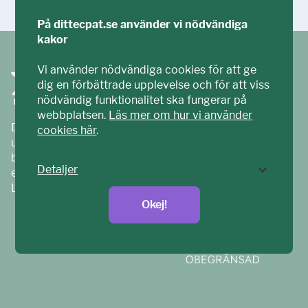
På dittecpat.se använder vi nödvändiga
kakor
Vi använder nödvändiga cookies för att ge
dig en förbättrade upplevelse och för att viss
nödvändig funktionalitet ska fungerar på
webbplatsen.
Läs mer om hur vi använder
Ditt ECPAT har tagits fram tillsammans med barn och
cookies här
.
unga. Vi är en del av ECPAT Sverige – en
barnrättsorganisation som arbetar mot sexuell
Detaljer
exploatering av barn.
Läs mer på
ecpat.se
Okej!