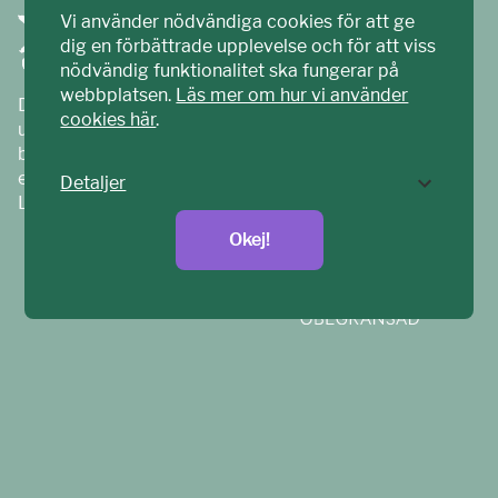
Vi använder nödvändiga cookies för att ge
dig en förbättrade upplevelse och för att viss
nödvändig funktionalitet ska fungerar på
webbplatsen.
Läs mer om hur vi använder
Ditt ECPAT har tagits fram tillsammans med barn och
cookies här
.
unga. Vi är en del av ECPAT Sverige – en
barnrättsorganisation som arbetar mot sexuell
exploatering av barn.
Detaljer
Läs mer på
ecpat.se
Okej!