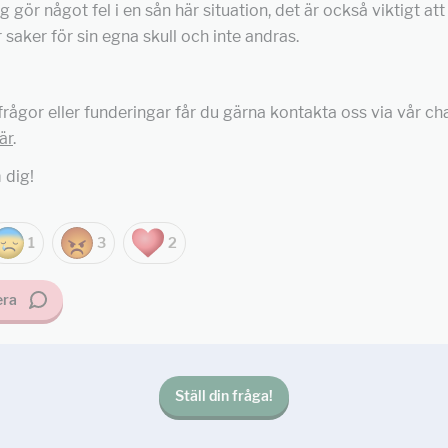
g gör något fel i en sån här situation, det är också viktigt at
 saker för sin egna skull och inte andras.
 frågor eller funderingar får du gärna kontakta oss via vår ch
är
.
 dig!
1
3
2
ra
Ställ din fråga!