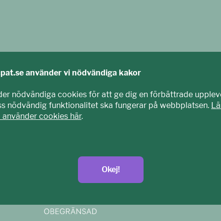
cpat.se använder vi nödvändiga kakor
der nödvändiga cookies för att ge dig en förbättrade upplev
iss nödvändig funktionalitet ska fungerar på webbplatsen.
Lä
i använder cookies här
.
agits fram tillsammans med barn och unga. Vi är en del av E
nisation som arbetar mot sexuell exploatering av barn.
t.se
Okej!