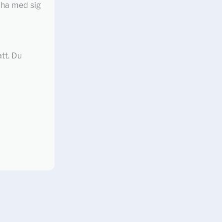
t ha med sig
att. Du