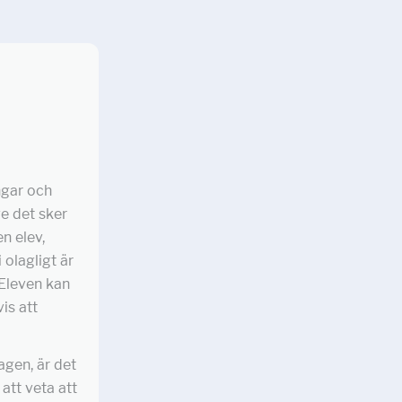
ngar och
e det sker
en elev,
 olagligt är
 Eleven kan
is att
agen, är det
 att veta att