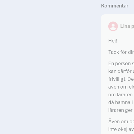
Kommentar
Lina 
Hej!
Tack för di
En person s
kan därför 
frivilligt. 
även om elev
om läraren 
då hamna i 
läraren ger
Även om det
inte okej av