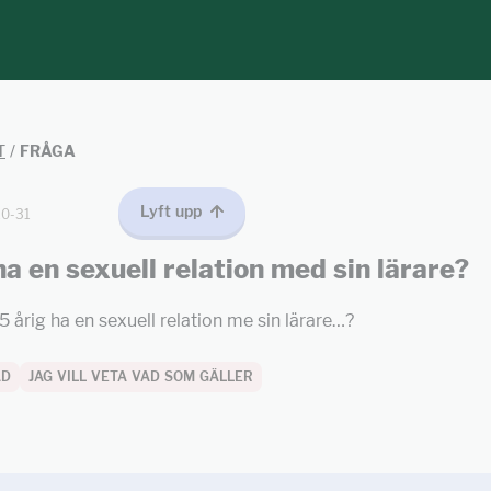
T
/
FRÅGA
Lyft upp
10-31
ha en sexuell relation med sin lärare?
 årig ha en sexuell relation me sin lärare…?
AD
JAG VILL VETA VAD SOM GÄLLER