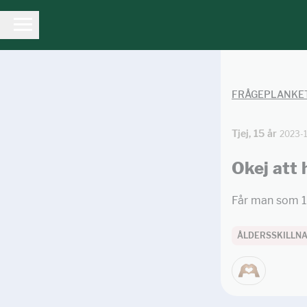
FRÅGEPLANKE
Tjej, 15 år
2023-
Okej att 
Får man som 15
ÅLDERSSKILLN