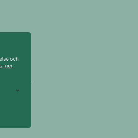
else och
s mer
CPAT Sverige –