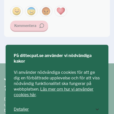
Kommentera
Ställ din fråga!
På dittecpat.se använder vi nödvändiga
kakor
Vi använder nödvändiga cookies för att ge
dig en förbättrade upplevelse och för att viss
nödvändig funktionalitet ska fungerar på
webbplatsen.
Läs mer om hur vi använder
cookies här
.
Ditt ECPAT har tagits fram tillsammans med barn och
unga. Vi är en del av ECPAT Sverige – en
Detaljer
barnrättsorganisation som arbetar mot sexuell