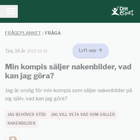
FRÅGEPLANKET
/
FRÅGA
Lyft upp
Tjej, 16 år
2023-10-11
Min kompis säljer nakenbilder, vad
kan jag göra?
Jag är orolig för min kompis som säljer nakenbilder på
sig själv, vad kan jag göra?
JAG BEHÖVER STÖD
JAG VILL VETA VAD SOM GÄLLER
NAKENBILDER