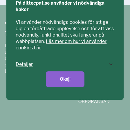
På dittecpat.se använder vi nödvändiga
kakor
Vi använder nödvändiga cookies för att ge
dig en förbättrade upplevelse och för att viss
nödvändig funktionalitet ska fungerar på
webbplatsen.
Läs mer om hur vi använder
Ditt ECPAT har tagits fram tillsammans med barn och
cookies här
.
unga. Vi är en del av ECPAT Sverige – en
barnrättsorganisation som arbetar mot sexuell
Detaljer
exploatering av barn.
Läs mer på
ecpat.se
Okej!