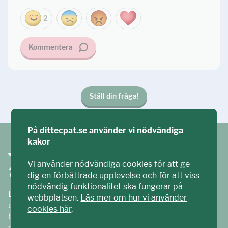
2
Kommentera
Ställ din fråga!
På dittecpat.se använder vi nödvändiga
kakor
Vi använder nödvändiga cookies för att ge
dig en förbättrade upplevelse och för att viss
nödvändig funktionalitet ska fungerar på
Ditt ECPAT har tagits fram tillsammans med barn och
webbplatsen.
Läs mer om hur vi använder
unga. Vi är en del av ECPAT Sverige – en
cookies här
.
barnrättsorganisation som arbetar mot sexuell
exploatering av barn.