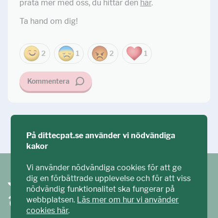
prata mer med oss, du hittar den
här
.
Ta hand om dig!
2
1
2
1
Kommentera
Ställ din fråga!
På dittecpat.se använder vi nödvändiga
kakor
Vi använder nödvändiga cookies för att ge
dig en förbättrade upplevelse och för att viss
nödvändig funktionalitet ska fungerar på
webbplatsen.
Läs mer om hur vi använder
cookies här
.