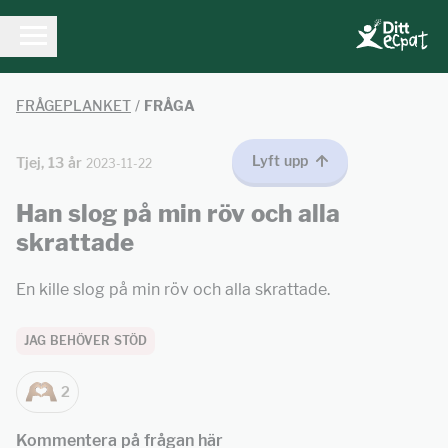
FRÅGEPLANKET
/
FRÅGA
Lyft upp
Tjej, 13 år
2023-11-22
Han slog på min röv och alla
skrattade
En kille slog på min röv och alla skrattade.
JAG BEHÖVER STÖD
2
Kommentera på frågan här