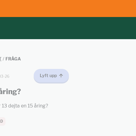
T
/
FRÅGA
Lyft upp
03-26
åring?
 13 dejta en 15 åring?
AD