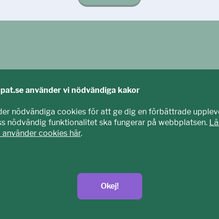
cpat.se använder vi nödvändiga kakor
der nödvändiga cookies för att ge dig en förbättrade upplev
iss nödvändig funktionalitet ska fungerar på webbplatsen.
Lä
i använder cookies här
.
agits fram tillsammans med barn och unga. Vi är en del av E
nisation som arbetar mot sexuell exploatering av barn.
t.se
Okej!