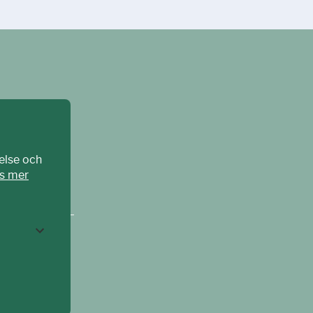
else och
s mer
CPAT Sverige –