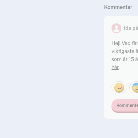
Kommentar
Ida p
Hej! Vad fin
viktigaste 
som är 15 å
här
.
Kommente