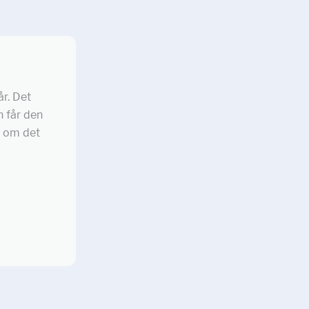
år. Det
n får den
r om det