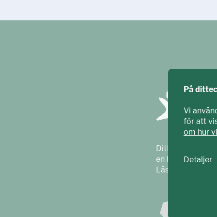
På ditte
Vi använ
för att v
om hur v
Ditt ECPAT har t
en barnrättsorga
Detaljer
Läs mer på
ecpa