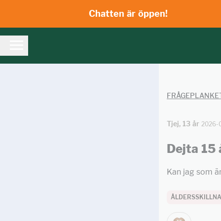
Chatten är öppen!
FRÅGEPLANKE
Tjej, 13 år
2026-
Dejta 15 
Kan jag som är
ÅLDERSSKILLN