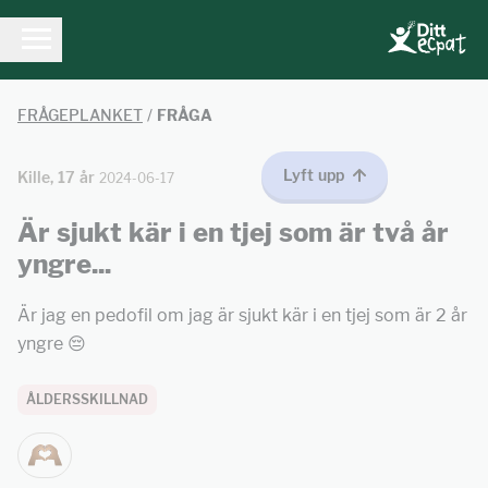
FRÅGEPLANKET
/
FRÅGA
Lyft upp
Kille, 17 år
2024-06-17
Är sjukt kär i en tjej som är två år
yngre...
Är jag en pedofil om jag är sjukt kär i en tjej som är 2 år
yngre 😔
ÅLDERSSKILLNAD