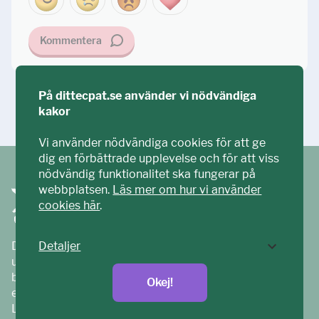
Kommentera
På dittecpat.se använder vi nödvändiga
Ställ din fråga!
kakor
Vi använder nödvändiga cookies för att ge
dig en förbättrade upplevelse och för att viss
nödvändig funktionalitet ska fungerar på
webbplatsen.
Läs mer om hur vi använder
cookies här
.
Ditt ECPAT har tagits fram tillsammans med barn och
Detaljer
unga. Vi är en del av ECPAT Sverige – en
barnrättsorganisation som arbetar mot sexuell
Okej!
exploatering av barn.
Läs mer på
ecpat.se