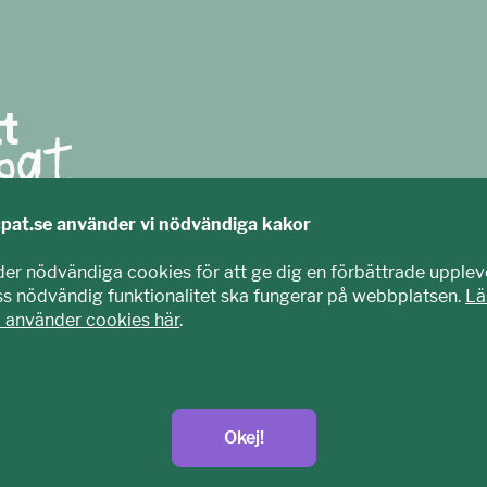
cpat.se använder vi nödvändiga kakor
agits fram tillsammans med barn och unga. Vi är en del av E
der nödvändiga cookies för att ge dig en förbättrade upplev
nisation som arbetar mot sexuell exploatering av barn.
iss nödvändig funktionalitet ska fungerar på webbplatsen.
Lä
t.se
i använder cookies här
.
Okej!