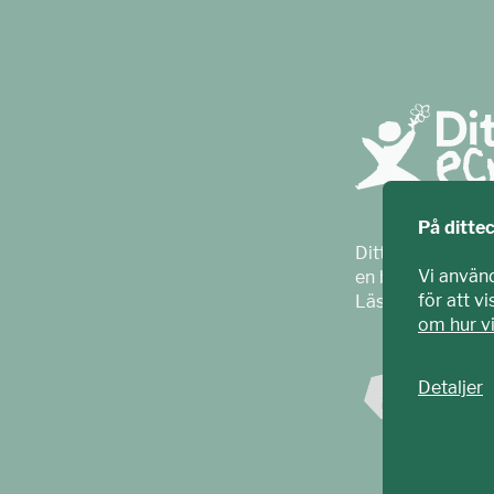
På ditte
Ditt ECPAT har t
Vi använ
en barnrättsorga
för att v
Läs mer på
ecpa
om hur v
Detaljer