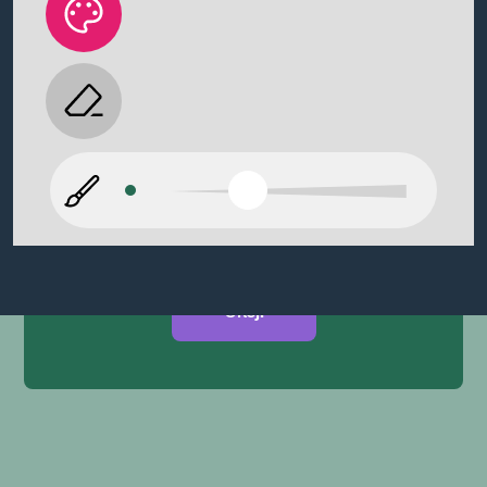
På dittecpat.se använder vi nödvändiga
kakor
Vi använder nödvändiga cookies för att ge
dig en förbättrade upplevelse och för att viss
nödvändig funktionalitet ska fungerar på
webbplatsen.
Läs mer om hur vi använder
cookies här
.
Detaljer
Okej!