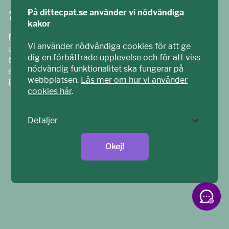
På dittecpat.se använder vi nödvändiga
kakor
Ditt ECPAT har tagits fram tillsammans med barn och
Vi använder nödvändiga cookies för att ge
unga. Vi är en del av ECPAT Sverige – en
dig en förbättrade upplevelse och för att viss
barnrättsorganisation som arbetar mot sexuell
nödvändig funktionalitet ska fungerar på
exploatering av barn.
webbplatsen.
Läs mer om hur vi använder
Läs mer på
ecpat.se
cookies här
.
Detaljer
Okej!