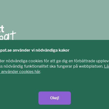
cpat.se använder vi nödvändiga kakor
agits fram tillsammans med barn och unga. Vi är en del av E
der nödvändiga cookies för att ge dig en förbättrade upplev
nisation som arbetar mot sexuell exploatering av barn.
iss nödvändig funktionalitet ska fungerar på webbplatsen.
Lä
t.se
i använder cookies här
.
Okej!