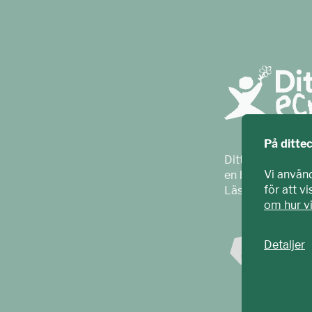
På ditte
Ditt ECPAT har t
Vi använ
en barnrättsorga
för att v
Läs mer på
ecpa
om hur v
Detaljer