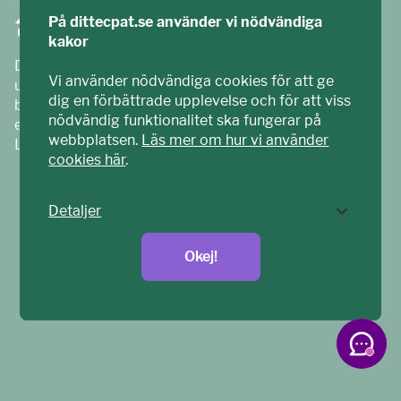
På dittecpat.se använder vi nödvändiga
kakor
Ditt ECPAT har tagits fram tillsammans med barn och
Vi använder nödvändiga cookies för att ge
unga. Vi är en del av ECPAT Sverige – en
dig en förbättrade upplevelse och för att viss
barnrättsorganisation som arbetar mot sexuell
nödvändig funktionalitet ska fungerar på
exploatering av barn.
webbplatsen.
Läs mer om hur vi använder
Läs mer på
ecpat.se
cookies här
.
Detaljer
Okej!