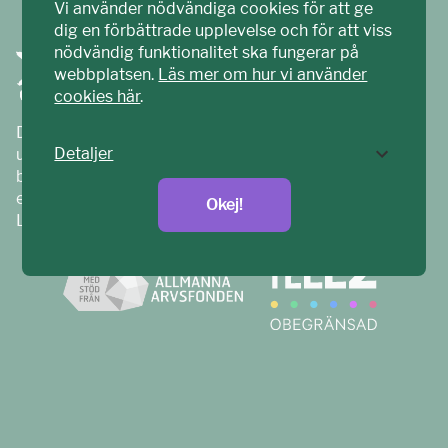
Vi använder nödvändiga cookies för att ge
dig en förbättrade upplevelse och för att viss
nödvändig funktionalitet ska fungerar på
webbplatsen.
Läs mer om hur vi använder
cookies här
.
Ditt ECPAT har tagits fram tillsammans med barn och
Detaljer
unga. Vi är en del av ECPAT Sverige – en
barnrättsorganisation som arbetar mot sexuell
exploatering av barn.
Okej!
Läs mer på
ecpat.se