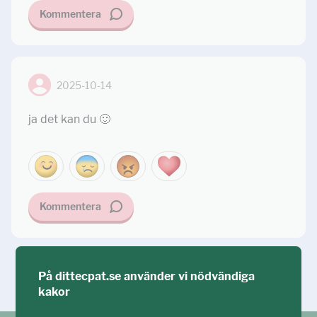
Kommentera
2025-10-14
ja det kan du 🙂
Kommentera
Ställ din fråga!
På dittecpat.se använder vi nödvändiga
kakor