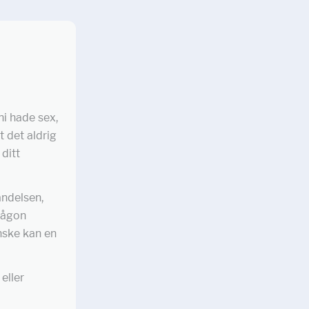
ni hade sex,
t det aldrig
ditt
ändelsen,
någon
nske kan en
eller