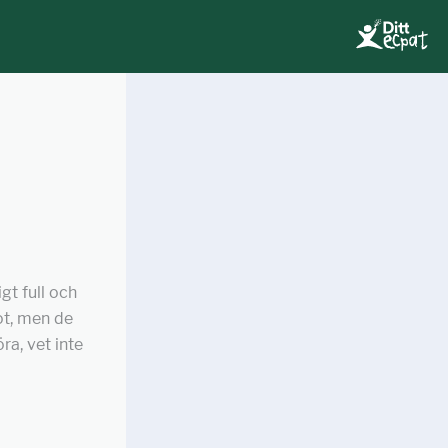
igt full och
ot, men de
ra, vet inte