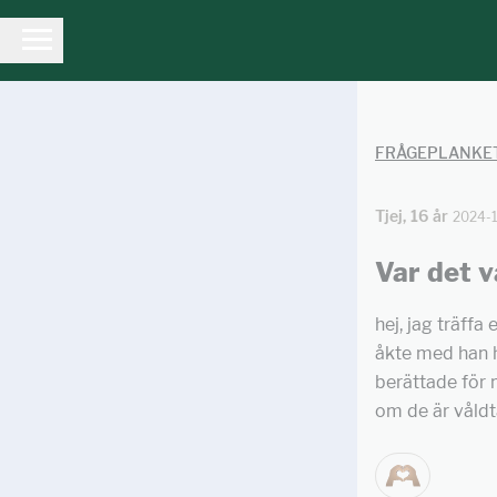
FRÅGEPLANKE
Tjej, 16 år
2024-
Var det v
hej, jag träffa 
åkte med han 
berättade för m
om de är våldtä