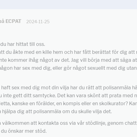
 på ECPAT
2024-11-25
du har hittat till oss.
att du åkte med en kille hem och har fått berättat för dig att 
inte kommer ihåg något av det. Jag vill börja med att säga at
 någon har sex med dig, eller gör något sexuellt med dig utan 
haft sex med dig mot din vilja har du rätt att polisanmäla h
 inte gett ditt samtycke. Det kan vara skönt att prata med 
tta, kanske en förälder, en kompis eller en skolkurator? Ka
 hjälpa dig att polisanmäla om du skulle vilja det.
 välkommen att kontakta oss via vår stödlinje, genom chatt 
 du önskar mer stöd.