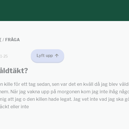
T
/
FRÅGA
Lyft upp
11-25
åldtäkt?
en kille för ett tag sedan, sen var det en kväll då jag blev väld
hem. När jag vakna upp på morgonen kom jag inte ihåg någ
ig att jag o den killen hade legat. Jag vet inte vad jag ska gö
ckt eller inte