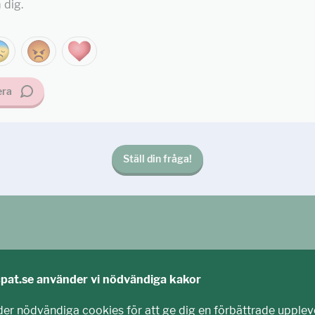
 dig.
ra
Ställ din fråga!
cpat.se använder vi nödvändiga kakor
der nödvändiga cookies för att ge dig en förbättrade upplev