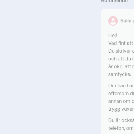
Kommentar
Sally
Hej!
Vad fint att 
Du skriver 
och att du 
är okej att
samtycke.
Om han har 
eftersom du
annan om de
trygg vuxen
Du är också
telefon, om