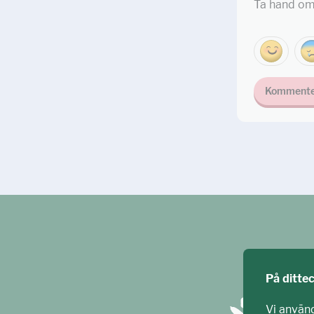
Ta hand om
Kommente
På ditte
Vi använ