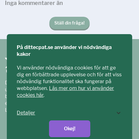
Inga kommentarer än
Ställ din fråga!
På dittecpat.se använder vi nödvändiga
kakor
Vi använder nödvändiga cookies för att ge
dig en förbättrade upplevelse och för att viss
nödvändig funktionalitet ska fungerar på
Ditt ECPAT har tagits fram tillsammans med barn och
webbplatsen.
Läs mer om hur vi använder
unga. Vi är en del av ECPAT Sverige – en
cookies här
.
barnrättsorganisation som arbetar mot sexuell
exploatering av barn.
Läs mer på
ecpat.se
Detaljer
Okej!