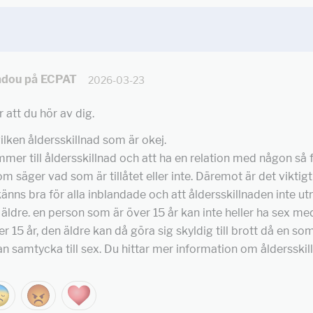
dou på ECPAT
2026-03-23
r att du hör av dig.
ilken åldersskillnad som är okej.
mer till åldersskillnad och att ha en relation med någon så 
m säger vad som är tillåtet eller inte. Däremot är det viktigt
känns bra för alla inblandade och att åldersskillnaden inte ut
äldre. en person som är över 15 år kan inte heller ha sex m
r 15 år, den äldre kan då göra sig skyldig till brott då en so
kan samtycka till sex. Du hittar mer information om åldersski