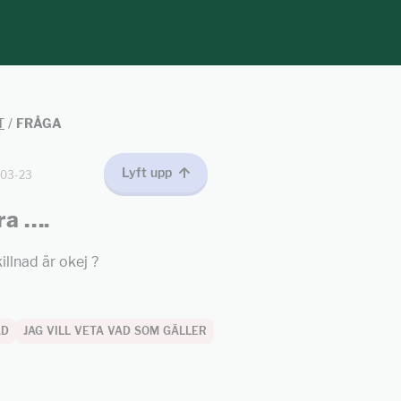
T
/
FRÅGA
Lyft upp
-03-23
ra ….
illnad är okej ?
AD
JAG VILL VETA VAD SOM GÄLLER