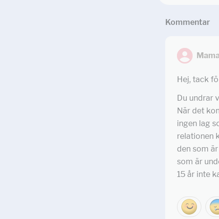
Kommentar
Mama
Hej, tack fö
Du undrar v
När det kom
ingen lag so
relationen 
den som är 
som är unde
15 år inte 