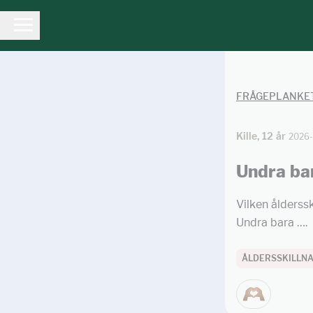
FRÅGEPLANKE
Kille, 12 år
2026
Undra ba
Vilken ålderssk
Undra bara ….
ÅLDERSSKILLN