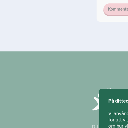
Kommente
På ditte
Vi använ
för att v
om hur v
Ditt ECPAT har t