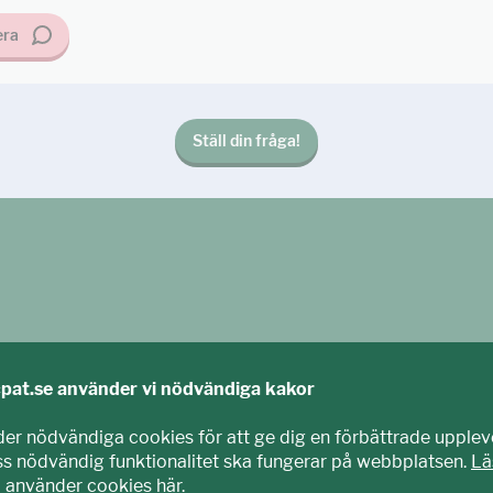
ra
Ställ din fråga!
cpat.se använder vi nödvändiga kakor
der nödvändiga cookies för att ge dig en förbättrade upplev
iss nödvändig funktionalitet ska fungerar på webbplatsen.
Lä
i använder cookies här
.
agits fram tillsammans med barn och unga. Vi är en del av E