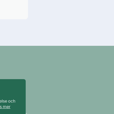
else och
s mer
CPAT Sverige –