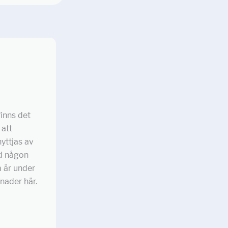
finns det
 att
nyttjas av
ed någon
m är under
llnader
här
.