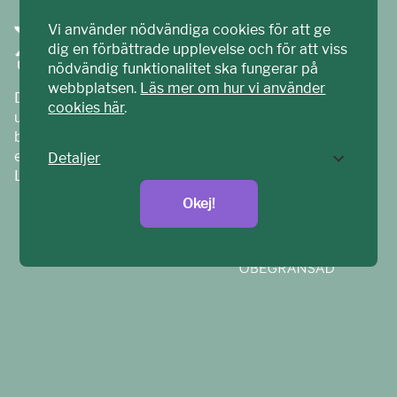
Vi använder nödvändiga cookies för att ge
dig en förbättrade upplevelse och för att viss
nödvändig funktionalitet ska fungerar på
webbplatsen.
Läs mer om hur vi använder
Ditt ECPAT har tagits fram tillsammans med barn och
cookies här
.
unga. Vi är en del av ECPAT Sverige – en
barnrättsorganisation som arbetar mot sexuell
exploatering av barn.
Detaljer
Läs mer på
ecpat.se
Okej!