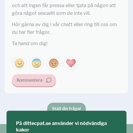
och att ingen får pressa eller tjata på någon att
göra något sexuellt som de inte vill.
Hör gärna av dig i vår chatt eller ring till oss om
du har fler frågor.
Ta hand om dig!
Kommentera
Ställ din fråga!
På dittecpat.se använder vi nödvändiga
kakor