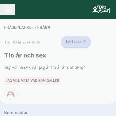
FRÅGEPLANKET
/
FRÅGA
Lyft upp
Tjej, 10 år
2024-10-18
Tio år och sex
Jag vill ha sex när jag är tio år är det okej?
JAG VILL VETA VAD SOM GÄLLER
Kommentar