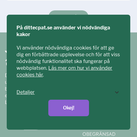
Ställ din fråga!
På dittecpat.se använder vi nödvändiga
kakor
Vi använder nödvändiga cookies för att ge
dig en förbättrade upplevelse och för att viss
nödvändig funktionalitet ska fungerar på
webbplatsen.
Läs mer om hur vi använder
cookies här
.
Ditt ECPAT har tagits fram tillsammans med barn och
unga. Vi är en del av ECPAT Sverige – en
barnrättsorganisation som arbetar mot sexuell
Detaljer
exploatering av barn.
Läs mer på
ecpat.se
Okej!