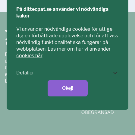
På dittecpat.se använder vi nödvändiga
kakor
Vi använder nödvändiga cookies för att ge
dig en förbättrade upplevelse och för att viss
nödvändig funktionalitet ska fungerar på
webbplatsen.
Läs mer om hur vi använder
Ditt ECPAT har tagits fram tillsammans med barn och
cookies här
.
unga. Vi är en del av ECPAT Sverige – en
barnrättsorganisation som arbetar mot sexuell
Detaljer
exploatering av barn.
Läs mer på
ecpat.se
Okej!