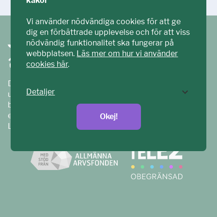
kakor
Vi använder nödvändiga cookies för att ge
dig en förbättrade upplevelse och för att viss
nödvändig funktionalitet ska fungerar på
webbplatsen.
Läs mer om hur vi använder
cookies här
.
Ditt ECPAT har tagits fram tillsammans med barn och
Detaljer
unga. Vi är en del av ECPAT Sverige – en
barnrättsorganisation som arbetar mot sexuell
exploatering av barn.
Okej!
Läs mer på
ecpat.se