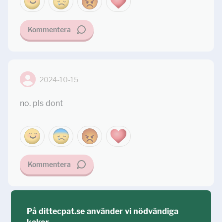
Kommentera
2024-10-15
no. pls dont
Kommentera
På dittecpat.se använder vi nödvändiga
Ställ din fråga!