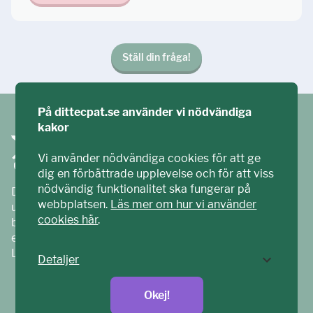
Ställ din fråga!
På dittecpat.se använder vi nödvändiga
kakor
Vi använder nödvändiga cookies för att ge
dig en förbättrade upplevelse och för att viss
nödvändig funktionalitet ska fungerar på
Ditt ECPAT har tagits fram tillsammans med barn och
webbplatsen.
Läs mer om hur vi använder
unga. Vi är en del av ECPAT Sverige – en
cookies här
.
barnrättsorganisation som arbetar mot sexuell
exploatering av barn.
Läs mer på
ecpat.se
Detaljer
Okej!