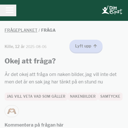
FRÅGEPLANKET
/
FRÅGA
Lyft upp
Kille, 12 år
2025-08-06
Okej att fråga?
Är det okej att fråga om naken bilder, jag vill inte det
men det är en sak jag har tänkt på en stund nu
JAG VILL VETA VAD SOM GÄLLER
NAKENBILDER
SAMTYCKE
Kommentera på frågan här