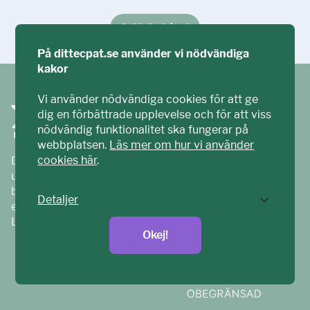
Ställ din fråga!
På dittecpat.se använder vi nödvändiga
kakor
Vi använder nödvändiga cookies för att ge
dig en förbättrade upplevelse och för att viss
nödvändig funktionalitet ska fungerar på
webbplatsen.
Läs mer om hur vi använder
cookies här
.
Ditt ECPAT har tagits fram tillsammans med barn och
unga. Vi är en del av ECPAT Sverige – en
barnrättsorganisation som arbetar mot sexuell
Detaljer
exploatering av barn.
Läs mer på
ecpat.se
Okej!